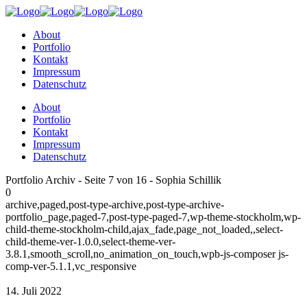
About
Portfolio
Kontakt
Impressum
Datenschutz
About
Portfolio
Kontakt
Impressum
Datenschutz
Portfolio Archiv - Seite 7 von 16 - Sophia Schillik
0
archive,paged,post-type-archive,post-type-archive-
portfolio_page,paged-7,post-type-paged-7,wp-theme-stockholm,wp-
child-theme-stockholm-child,ajax_fade,page_not_loaded,,select-
child-theme-ver-1.0.0,select-theme-ver-
3.8.1,smooth_scroll,no_animation_on_touch,wpb-js-composer js-
comp-ver-5.1.1,vc_responsive
14. Juli 2022