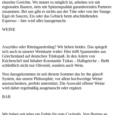
einzelne Gerichte. Wo immer es möglich ist, arbeiten wir mit
regionalen Bauern, stets mit Spitzenqualität garantierenden Partnern
zusammen. Bei uns gibt es nichts aus der Tüte oder von der Stange.
Egal ob Saucen, Eis oder das Gebäck beim abschließenden
Espresso – hier wird alles hausgemacht.
WEINE
Assyrtiko oder Rheingauriesling? Wir lieben beides. Das spiegelt
sich auch in unserer Weinkarte wider: Hier trifft Spannendes aus
Griechenland auf deutschen Trinkspaß. In den Adern von
Küchenchef und Inhaber Konstantin Tzikas – Halbgrieche – fließt
schließlich nicht nur Olivenöl, sondern auch Wein.
Neu dazugekommen ist seit diesem Sommer das by the glass®
System, das unsere Philosophie, vor allem hochwertige Weine
auszuschenken, perfekt unterstützt. Die Auswahl offener Weine
wird daher regelmäßig ausgetauscht oder ergänzt.
BAR
Wir haben seit jeher ein Faible für gute Cocktails. Von Beginn an