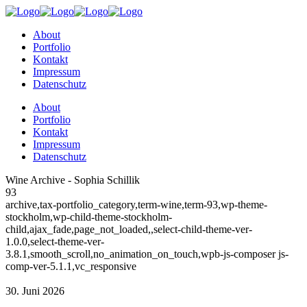
About
Portfolio
Kontakt
Impressum
Datenschutz
About
Portfolio
Kontakt
Impressum
Datenschutz
Wine Archive - Sophia Schillik
93
archive,tax-portfolio_category,term-wine,term-93,wp-theme-
stockholm,wp-child-theme-stockholm-
child,ajax_fade,page_not_loaded,,select-child-theme-ver-
1.0.0,select-theme-ver-
3.8.1,smooth_scroll,no_animation_on_touch,wpb-js-composer js-
comp-ver-5.1.1,vc_responsive
30. Juni 2026