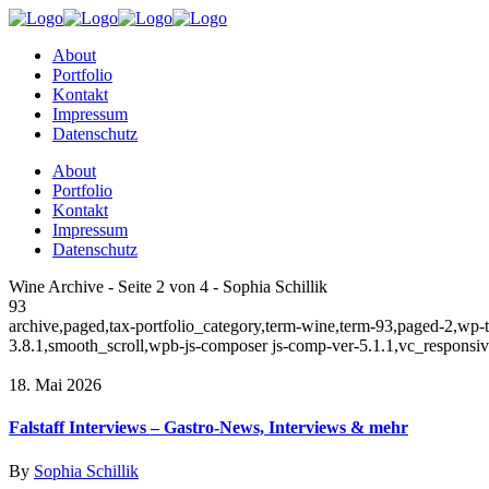
About
Portfolio
Kontakt
Impressum
Datenschutz
About
Portfolio
Kontakt
Impressum
Datenschutz
Wine Archive - Seite 2 von 4 - Sophia Schillik
93
archive,paged,tax-portfolio_category,term-wine,term-93,paged-2,wp-
3.8.1,smooth_scroll,wpb-js-composer js-comp-ver-5.1.1,vc_responsi
18. Mai 2026
Falstaff Interviews – Gastro-News, Interviews & mehr
By
Sophia Schillik