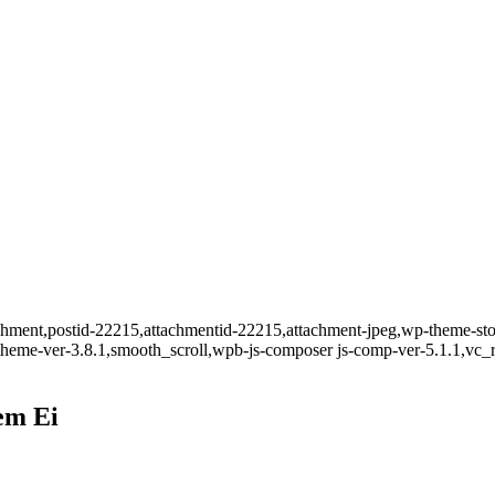
ttachment,postid-22215,attachmentid-22215,attachment-jpeg,wp-theme-
t-theme-ver-3.8.1,smooth_scroll,wpb-js-composer js-comp-ver-5.1.1,vc_
em Ei