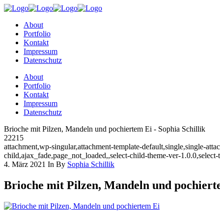
About
Portfolio
Kontakt
Impressum
Datenschutz
About
Portfolio
Kontakt
Impressum
Datenschutz
Brioche mit Pilzen, Mandeln und pochiertem Ei - Sophia Schillik
22215
attachment,wp-singular,attachment-template-default,single,single-a
child,ajax_fade,page_not_loaded,,select-child-theme-ver-1.0.0,selec
4. März 2021
In
By
Sophia Schillik
Brioche mit Pilzen, Mandeln und pochiert