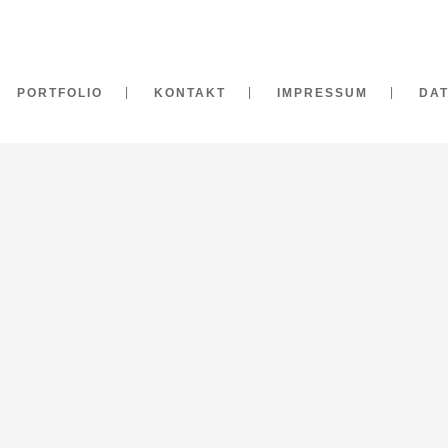
PORTFOLIO
KONTAKT
IMPRESSUM
DA
27. März 2026
6. Novem
REZEPTE
WEBSE
FÜR M
By
Sophia Schillik
OLIVE
www.manu
By
Sophia 