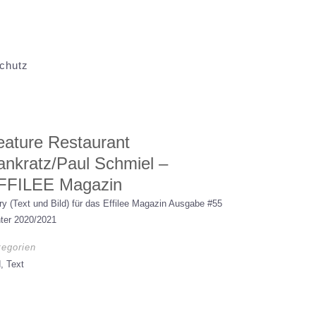
chutz
eature Restaurant
ankratz/Paul Schmiel –
FFILEE Magazin
ry (Text und Bild) für das Effilee Magazin Ausgabe #55
ter 2020/2021
tegorien
d, Text