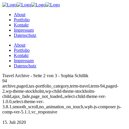
About
Portfolio
Kontakt
Impressum
Datenschutz
About
Portfolio
Kontakt
Impressum
Datenschutz
Travel Archive - Seite 2 von 3 - Sophia Schillik
94
archive,paged,tax-portfolio_category,term-travel,term-94,paged-
2,wp-theme-stockholm,wp-child-theme-stockholm-
child,ajax_fade,page_not_loaded,,select-child-theme-ver-
1.0.0,select-theme-ver-
3.8.1,smooth_scroll,no_animation_on_touch,wpb-js-composer js-
comp-ver-5.1.1,vc_responsive
15. Juli 2020